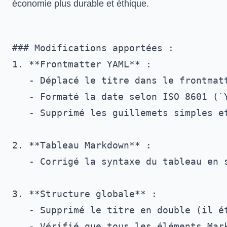
économie plus durable et éthique.
### Modifications apportées :

1. **Frontmatter YAML** :

   - Déplacé le titre dans le frontmatt
   - Formaté la date selon ISO 8601 (`Y
   - Supprimé les guillemets simples e
2. **Tableau Markdown** :

   - Corrigé la syntaxe du tableau en 
3. **Structure globale** :

   - Supprimé le titre en double (il é
   - Vérifié que tous les éléments Mar