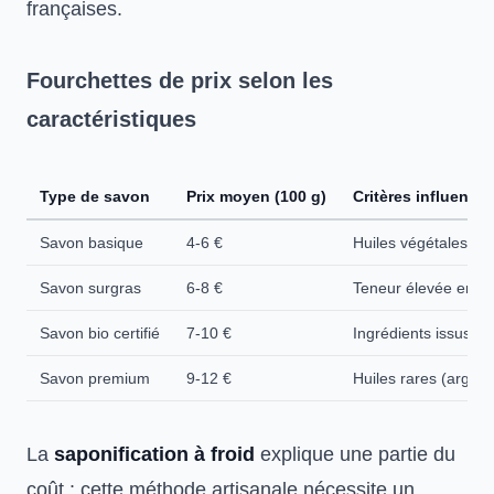
françaises.
Fourchettes de prix selon les
caractéristiques
Type de savon
Prix moyen (100 g)
Critères influençan
Savon basique
4-6 €
Huiles végétales cla
Savon surgras
6-8 €
Teneur élevée en be
Savon bio certifié
7-10 €
Ingrédients issus de 
Savon premium
9-12 €
Huiles rares (argan,
La
saponification à froid
explique une partie du
coût : cette méthode artisanale nécessite un